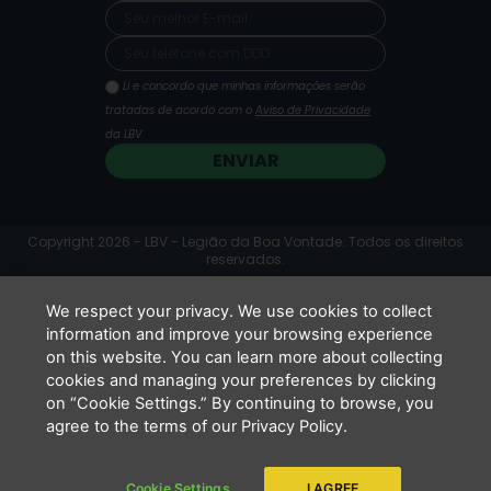
m
Li e concordo que minhas informações serão
tratadas de acordo com o
Aviso de Privacidade
da LBV
ENVIAR
Copyright 2026 - LBV - Legião da Boa Vontade. Todos os direitos
reservados.
We respect your privacy. We use cookies to collect
information and improve your browsing experience
on this website. You can learn more about collecting
cookies and managing your preferences by clicking
on “Cookie Settings.” By continuing to browse, you
agree to the terms of our Privacy Policy.
Cookie Settings
I AGREE