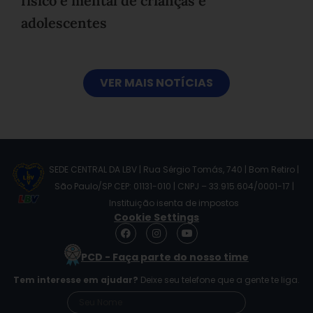
físico e mental de crianças e
adolescentes
VER MAIS NOTÍCIAS
SEDE CENTRAL DA LBV | Rua Sérgio Tomás, 740 | Bom Retiro |
São Paulo/SP CEP: 01131-010 | CNPJ – 33.915.604/0001-17 |
Instituição isenta de impostos
Cookie Settings
F
I
Y
a
n
o
c
s
u
PCD - Faça parte do nosso time
e
t
t
b
a
u
Tem interesse em ajudar?
Deixe seu telefone que a gente te liga.
o
g
b
o
r
e
k
a