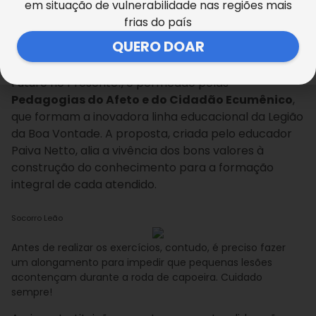
em situação de vulnerabilidade nas regiões mais
frias do país
Formando bons cidadãos
QUERO DOAR
O ensino da modalidade, bem como das demais
disciplinas ministradas pelo programa Criança:
Futuro no Presente!, é permeado pelas
Pedagogias do Afeto e do Cidadão Ecumênico
,
que formam a inovadora linha educacional da Legião
da Boa Vontade. A proposta, criada pelo educador
Paiva Netto, alia a vivência dos bons valores à
construção do conhecimento para a formação
integral de cada atendido.
Socorro Leão
Antes de realizar os exercícios, contudo, é preciso fazer
um alongamento para impedir que pequenas lesões
acontençam durante a roda de capoeira. Cuidado
sempre!