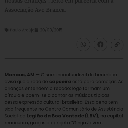
nossas crianças”, feito em parceria com a
Associação Ave Branca.
Paulo Araújo
20/08/2015
Manaus, AM
— O som inconfundível do berimbau
avisa que a roda de
capoeira
está para começar. As
crianças entendem o recado: logo formam um
círculo e põem-se a cantar as músicas típicas
dessa expressão cultural brasileira. Essa cena tem
sido frequente no Centro Comunitário de Assistência
Social, da
Legião da Boa Vontade (LBV)
, na capital
manauara, graças ao projeto “Ginga Jovem: