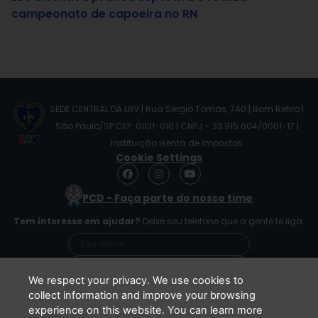
campeonato de capoeira no RN
SEDE CENTRAL DA LBV | Rua Sérgio Tomás, 740 | Bom Retiro |
São Paulo/SP CEP: 01131-010 | CNPJ – 33.915.604/0001-17 |
Instituição isenta de impostos
Cookie Settings
F
I
Y
a
n
o
c
s
u
PCD - Faça parte do nosso time
e
t
t
b
a
u
Tem interesse em ajudar?
Deixe seu telefone que a gente te liga.
o
g
b
o
r
e
k
a
m
We respect your privacy. We use cookies to
collect information and improve your browsing
experience on this website. You can learn more
Li e concordo que minhas informações serão