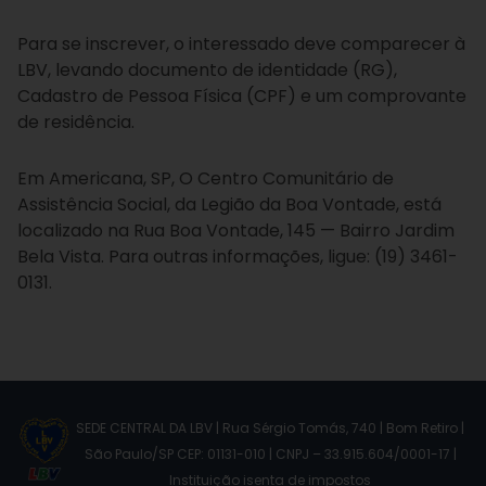
Para se inscrever, o interessado deve comparecer à
LBV, levando documento de identidade (RG),
Cadastro de Pessoa Física (CPF) e um comprovante
de residência.
Em Americana, SP, O Centro Comunitário de
Assistência Social, da Legião da Boa Vontade, está
localizado na Rua Boa Vontade, 145 — Bairro Jardim
Bela Vista. Para outras informações, ligue: (19) 3461-
0131.
SEDE CENTRAL DA LBV | Rua Sérgio Tomás, 740 | Bom Retiro |
São Paulo/SP CEP: 01131-010 | CNPJ – 33.915.604/0001-17 |
Instituição isenta de impostos