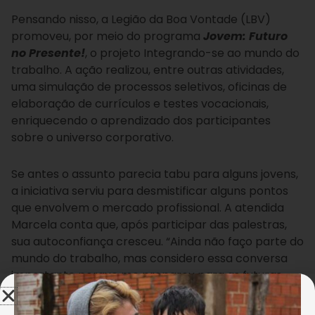
Pensando nisso, a Legião da Boa Vontade (LBV)
promoveu, por meio do programa
Jovem: Futuro
no Presente!
, o projeto Integrando-se ao mundo do
trabalho. A ação realizou, entre outras atividades,
uma simulação de processos seletivos, oficinas de
elaboração de currículos e testes vocacionais,
enriquecendo o aprendizado dos participantes
sobre o universo corporativo.
Se antes o assunto parecia tabu para alguns jovens,
a iniciativa serviu para desmistificar alguns pontos
que envolvem o mercado profissional. A atendida
Marcela conta que, após participar das palestras,
sua autoconfiança cresceu. “Ainda não faço parte do
mundo do trabalho, mas considero essa conversa
importante porque me preparou para as futuras
ocasiões, além de ter agregado muita sabedoria”,
destacou.