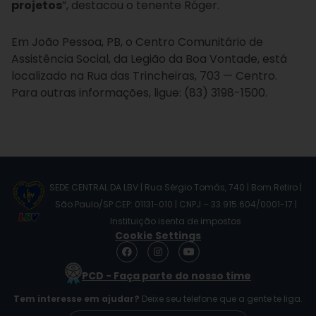
projetos
”, destacou o tenente Róger.
Em João Pessoa, PB, o Centro Comunitário de
Assistência Social, da Legião da Boa Vontade, está
localizado na Rua das Trincheiras, 703 — Centro.
Para outras informações, ligue: (83) 3198-1500.
SEDE CENTRAL DA LBV | Rua Sérgio Tomás, 740 | Bom Retiro |
São Paulo/SP CEP: 01131-010 | CNPJ – 33.915.604/0001-17 |
Instituição isenta de impostos
Cookie Settings
F
I
Y
a
n
o
c
s
u
PCD - Faça parte do nosso time
e
t
t
b
a
u
Tem interesse em ajudar?
Deixe seu telefone que a gente te liga.
o
g
b
o
r
e