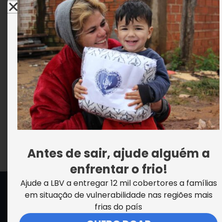
Educação Solidária da LBV e
desenvolvimento econômico
VER MAIS NOTÍCIAS
Antes de sair, ajude alguém a
enfrentar o frio!
Ajude a LBV a entregar 12 mil cobertores a famílias
SEDE CENTRAL DA LBV | Rua Sérgio Tomás, 740 | Bom Retiro |
em situação de vulnerabilidade nas regiões mais
São Paulo/SP CEP: 01131-010 | CNPJ – 33.915.604/0001-17 |
frias do país
Instituição isenta de impostos