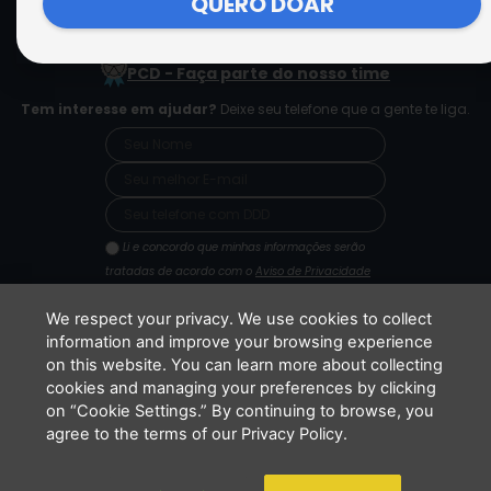
QUERO DOAR
Cookie Settings
F
I
Y
a
n
o
c
s
u
PCD - Faça parte do nosso time
e
t
t
b
a
u
Tem interesse em ajudar?
Deixe seu telefone que a gente te liga.
o
g
b
o
r
e
k
a
m
Li e concordo que minhas informações serão
tratadas de acordo com o
Aviso de Privacidade
da LBV
ENVIAR
We respect your privacy. We use cookies to collect
information and improve your browsing experience
on this website. You can learn more about collecting
cookies and managing your preferences by clicking
Copyright 2026 - LBV - Legião da Boa Vontade. Todos os direitos
on “Cookie Settings.” By continuing to browse, you
reservados.
agree to the terms of our Privacy Policy.