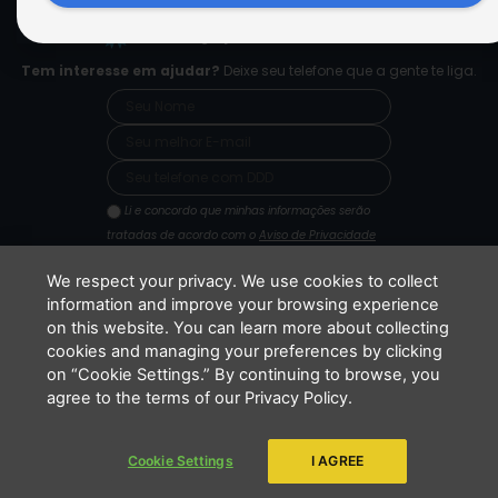
a
n
o
c
s
u
PCD - Faça parte do nosso time
e
t
t
b
a
u
Tem interesse em ajudar?
Deixe seu telefone que a gente te liga.
o
g
b
o
r
e
k
a
m
Li e concordo que minhas informações serão
tratadas de acordo com o
Aviso de Privacidade
da LBV
We respect your privacy. We use cookies to collect
ENVIAR
information and improve your browsing experience
on this website. You can learn more about collecting
cookies and managing your preferences by clicking
Copyright 2026 - LBV - Legião da Boa Vontade. Todos os direitos
on “Cookie Settings.” By continuing to browse, you
reservados.
agree to the terms of our Privacy Policy.
Cookie Settings
I AGREE