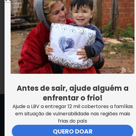
Solidariedade: a razão e o coração da
Economia
VER MAIS NOTÍCIAS
Antes de sair, ajude alguém a
enfrentar o frio!
Ajude a LBV a entregar 12 mil cobertores a famílias
SEDE CENTRAL DA LBV | Rua Sérgio Tomás, 740 | Bom Retiro |
em situação de vulnerabilidade nas regiões mais
São Paulo/SP CEP: 01131-010 | CNPJ – 33.915.604/0001-17 |
frias do país
Instituição isenta de impostos
Cookie Settings
QUERO DOAR
F
I
Y