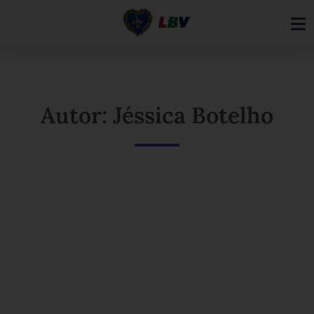
Ir
para
o
conteúdo
Autor: Jéssica Botelho