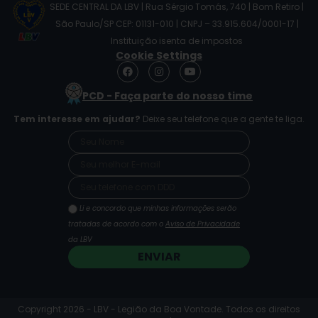
SEDE CENTRAL DA LBV | Rua Sérgio Tomás, 740 | Bom Retiro |
São Paulo/SP CEP: 01131-010 | CNPJ – 33.915.604/0001-17 |
Instituição isenta de impostos
Cookie Settings
F
I
Y
a
n
o
c
s
u
PCD - Faça parte do nosso time
e
t
t
b
a
u
Tem interesse em ajudar?
Deixe seu telefone que a gente te liga.
o
g
b
o
r
e
k
a
m
Li e concordo que minhas informações serão
tratadas de acordo com o
Aviso de Privacidade
da LBV
ENVIAR
Copyright 2026 - LBV - Legião da Boa Vontade. Todos os direitos