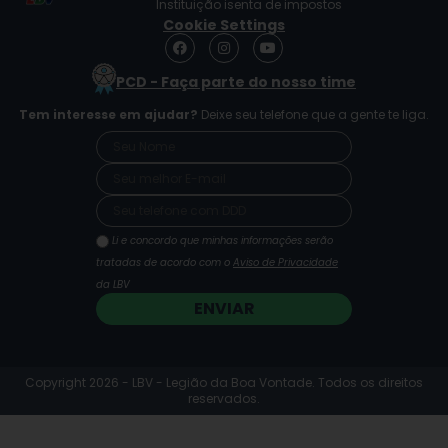
Instituição isenta de impostos
Cookie Settings
F
I
Y
a
n
o
c
s
u
PCD - Faça parte do nosso time
e
t
t
b
a
u
Tem interesse em ajudar?
Deixe seu telefone que a gente te liga.
o
g
b
o
r
e
k
a
m
Li e concordo que minhas informações serão
tratadas de acordo com o
Aviso de Privacidade
da LBV
ENVIAR
Copyright 2026 - LBV - Legião da Boa Vontade. Todos os direitos
reservados.