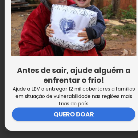
LBV promove palestra sobre segurança
no trânsito
Antes de sair, ajude alguém a
enfrentar o frio!
Ajude a LBV a entregar 12 mil cobertores a famílias
em situação de vulnerabilidade nas regiões mais
frias do país
QUERO DOAR