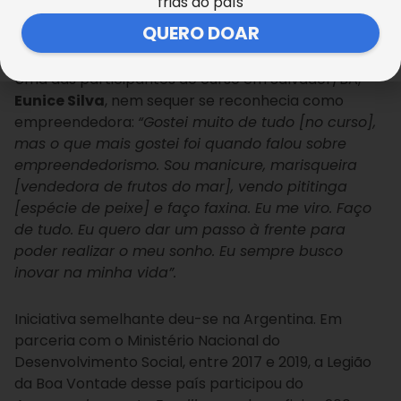
frias do país
Arquivo BV
QUERO DOAR
Uma das participantes do curso em Salvador/BA,
Eunice Silva
, nem sequer se reconhecia como
empreendedora:
“Gostei muito de tudo [no curso],
mas o que mais gostei foi quando falou sobre
empreendedorismo. Sou manicure, marisqueira
[vendedora de frutos do mar], vendo pititinga
[espécie de peixe] e faço faxina. Eu me viro. Faço
de tudo. Eu quero dar um passo à frente para
poder realizar o meu sonho. Eu sempre busco
inovar na minha vida”.
Iniciativa semelhante deu-se na Argentina. Em
parceria com o Ministério Nacional do
Desenvolvimento Social, entre 2017 e 2019, a Legião
da Boa Vontade desse país participou do