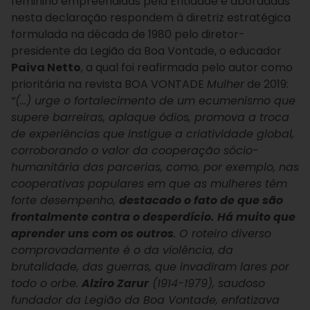
feminino empreendidas pela Entidade e abordadas
nesta declaração respondem à diretriz estratégica
formulada na década de 1980 pelo diretor-
presidente da Legião da Boa Vontade, o educador
Paiva Netto
, a qual foi reafirmada pelo autor como
prioritária na revista BOA VONTADE
Mulher
de 2019:
“(…) urge o fortalecimento de um ecumenismo que
supere barreiras, aplaque ódios, promova a troca
de experiências que instigue a criatividade global,
corroborando o valor da cooperação sócio-
humanitária das parcerias, como, por exemplo, nas
cooperativas populares em que as mulheres têm
forte desempenho,
destacado o fato de que são
frontalmente contra o desperdício. Há muito que
aprender uns com os outros
. O roteiro diverso
comprovadamente é o da violência, da
brutalidade, das guerras, que invadiram lares por
todo o orbe.
Alziro Zarur
(1914-1979), saudoso
fundador da Legião da Boa Vontade, enfatizava