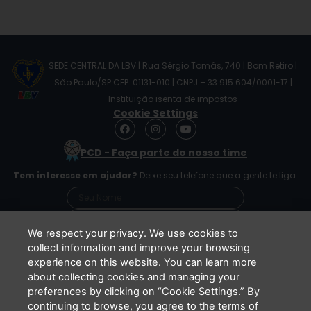
SEDE CENTRAL DA LBV | Rua Sérgio Tomás, 740 | Bom Retiro |
São Paulo/SP CEP: 01131-010 | CNPJ – 33.915.604/0001-17 |
Instituição isenta de impostos
Cookie Settings
F
I
Y
a
n
o
c
s
u
PCD - Faça parte do nosso time
e
t
t
b
a
u
Tem interesse em ajudar?
Deixe seu telefone que a gente te liga.
o
g
b
o
r
e
k
a
m
We respect your privacy. We use cookies to
collect information and improve your browsing
experience on this website. You can learn more
Li e concordo que minhas informações serão
about collecting cookies and managing your
tratadas de acordo com o
Aviso de Privacidade
preferences by clicking on “Cookie Settings.” By
da LBV
continuing to browse, you agree to the terms of
ENVIAR