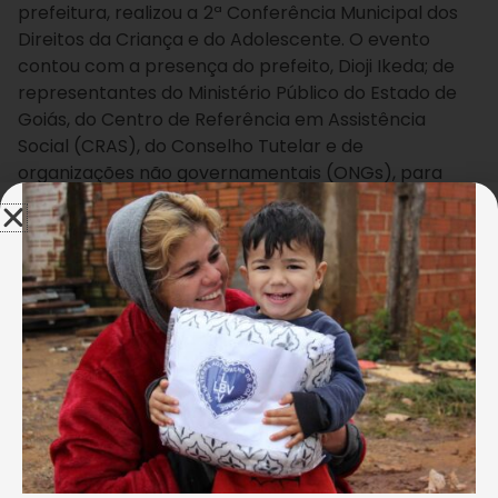
prefeitura, realizou a
2ª Conferência Municipal dos
Direitos da Criança e do Adolescente.
O evento
contou com a presença do prefeito, Dioji Ikeda; de
representantes do Ministério Público do Estado de
Goiás, do Centro de Referência em Assistência
Social (CRAS), do Conselho Tutelar e de
organizações não governamentais (ONGs), para
discutir a Política Nacional e o Plano dos Direitos
Humanos de Crianças e Adolescentes.
Na oportunidade, a Legião da Boa Vontade (LBV) foi
convidada para apresentar as ações que
desenvolve em seu Centro Comunitário de
Assistência Social, onde meninos e meninas realizam
atividades que despertam competências e
habilidades, vivenciam bons valores e fortalecem os
vínculos familiares. As ações desenvolvidas pela LBV,
no período inverso ao escolar, são referência no
município no que se refere à garantia de direitos e