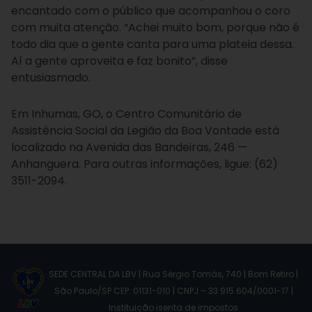
encantado com o público que acompanhou o coro
com muita atenção. “
Achei muito bom, porque não é
todo dia que a gente canta para uma plateia dessa.
Aí a gente aproveita e faz bonito”, disse
entusiasmado.
Em Inhumas, GO, o Centro Comunitário de
Assistência Social da Legião da Boa Vontade está
localizado na Avenida das Bandeiras, 246 —
Anhanguera. Para outras informações, ligue: (62)
3511-2094.
SEDE CENTRAL DA LBV | Rua Sérgio Tomás, 740 | Bom Retiro |
São Paulo/SP CEP: 01131-010 | CNPJ – 33.915.604/0001-17 |
Instituição isenta de impostos