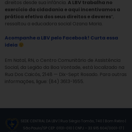
direitos desde sua infância.
A LBV trabalha no
exercício da cidadania e aqui incentivamos a
prática efetiva dos seus direitos e deveres
”,
ressaltou a educadora social Ozana Maria.
Acompanhe a LBV pelo Facebook! Curta essa
ideia
Em Natal, RN, o Centro Comunitário de Assistência
Social, da Legião da Boa Vontade, está localizado na
Rua Dos Caicós, 2148 — Dix-Sept Rosado. Para outras
informações, ligue: (84) 3613-1655.
SEDE CENTRAL DA LBV | Rua Sérgio Tomás, 740 | Bom Retiro |
São Paulo/SP CEP: 01131-010 | CNPJ – 33.915.604/0001-17 |