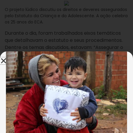
O projeto lúdico discutiu os direitos e deveres assegurados
pelo Estatuto da Criança e do Adolescente. A ação celebra
os 25 anos do ECA.
Durante o dia, foram trabalhados eixos temáticos
que detalhavam o estatuto e seus procedimentos.
Dentre os temas discutidos, estavam: “Assegurar o
tratamento adequado à criança e ao adolescente
como sujeitos de direitos”; “Promover ações de
proteção integral no exercício da sua cidadania” e
“Promover o protagonismo juvenil e a vivência
saudável entre família e comunidade”.
AJUDE A LBV! FAÇA A SUA DOAÇÃO!
“
Aprendi que toda criança tem o direito de ser
feliz, de brincar e estudar
e que estamos
protegidos do trabalho forçado e de qualquer