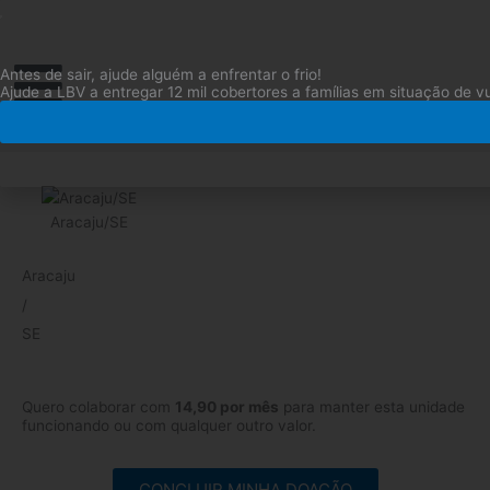
Ir
para
o
Antes de sair, ajude alguém a enfrentar o frio!
conteúdo
Ajude a LBV a entregar 12 mil cobertores a famílias em situação de vu
Aracaju/SE
Aracaju
/
SE
Quero colaborar com
14,90 por mês
para manter esta unidade
funcionando ou com qualquer outro valor.
CONCLUIR MINHA DOAÇÃO