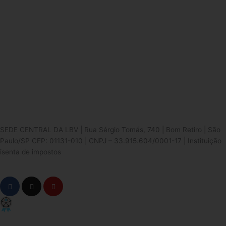
SEDE CENTRAL DA LBV | Rua Sérgio Tomás, 740 | Bom Retiro | São
Paulo/SP CEP: 01131-010 | CNPJ – 33.915.604/0001-17 | Instituição
isenta de impostos
Cookie Settings
F
I
Y
a
n
o
c
s
u
e
t
t
PCD - Faça parte do nosso time
b
a
u
o
g
b