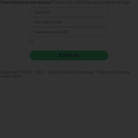
o
r
e
Tem interesse em ajudar?
Deixe seu telefone que a gente te liga.
k
a
m
Li e concordo que minhas informações serão tratadas de
acordo com o
Aviso de Privacidade
da LBV
ENVIAR
Copyright 2026 - LBV - Legião da Boa Vontade. Todos os direitos
reservados.