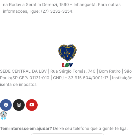
na Rodovia Serafim Derenzi, 1560 – Inhanguetá. Para outras
informações, ligue: (27) 3232-3254.
SEDE CENTRAL DA LBV | Rua Sérgio Tomás, 740 | Bom Retiro | São
Paulo/SP CEP: 01131-010 | CNPJ – 33.915.604/0001-17 | Instituição
isenta de impostos
Cookie Settings
F
I
Y
a
n
o
c
s
u
PCD - Faça parte do nosso time
e
t
t
b
a
u
o
g
b
Tem interesse em ajudar?
Deixe seu telefone que a gente te liga.
o
r
e
k
a