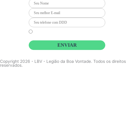
m
Li e concordo que minhas informações serão tratadas de
acordo com o
Aviso de Privacidade
da LBV
ENVIAR
Copyright 2026 - LBV - Legião da Boa Vontade. Todos os direitos
reservados.