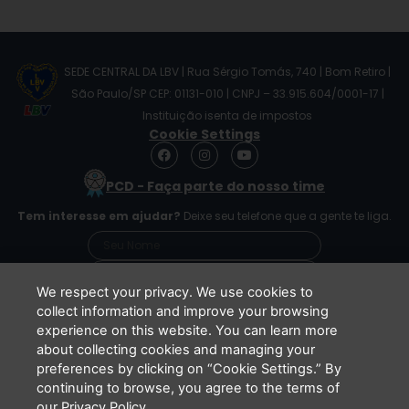
SEDE CENTRAL DA LBV | Rua Sérgio Tomás, 740 | Bom Retiro |
São Paulo/SP CEP: 01131-010 | CNPJ – 33.915.604/0001-17 |
Instituição isenta de impostos
Cookie Settings
F
I
Y
a
n
o
c
s
u
PCD - Faça parte do nosso time
e
t
t
b
a
u
Tem interesse em ajudar?
Deixe seu telefone que a gente te liga.
o
g
b
o
r
e
k
a
m
We respect your privacy. We use cookies to
collect information and improve your browsing
experience on this website. You can learn more
Li e concordo que minhas informações serão
about collecting cookies and managing your
tratadas de acordo com o
Aviso de Privacidade
preferences by clicking on “Cookie Settings.” By
da LBV
continuing to browse, you agree to the terms of
ENVIAR
our Privacy Policy.