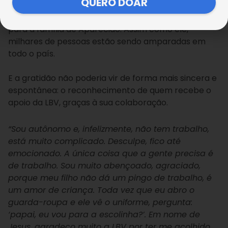
QUERO DOAR
Para amenizar os impactos da pandemia, a LBV está
garantindo a doação de alimentos e kits de limpeza
para a família de Aparecido. Assim como ele,
milhares de pessoas estão sendo amparadas em
todo o país.
⠀⠀⠀⠀⠀⠀⠀⠀⠀
E a gratidão não poderia vir de forma mais sincera e
espontânea: o reconhecimento de quem recebe o
apoio da LBV, graças à sua colaboração.
“Sou autônomo e, infelizmente, não tem trabalho,
está muito complicado. Desculpe, fico até
emocionado. A única coisa que a gente precisa é
de trabalho. Sou muito abençoado, agraciado,
porque meu filho não dá um pingo de trabalho, é
um amor de criança. Toda vez que eu abro o
guarda-roupa e ele vê o uniforme, pergunta:
‘papai, eu vou para a escolinha?’. Em nome de
Jesus, agradeço muito a LBV por ter me acolhido,