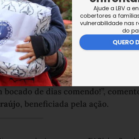
Ajude a LBV a en
cobertores a família
vulnerabilidade nas r
do pa
QUERO 
a para mim. Se não fosse ela, nem eu
mer. Trabalho como diarista e está
er. Estou muito feliz, muito obrigada!
m bocado de dias comendo!”, coment
raújo
, beneficiada pela ação.