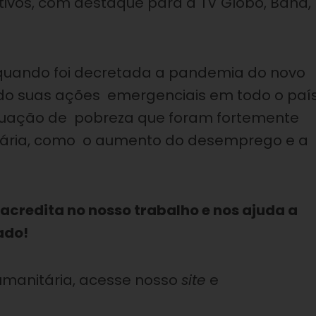
ativos, com destaque para a TV Globo, Band,
 quando foi decretada a pandemia do novo
cado suas ações emergenciais em todo o país
ituação de pobreza que foram fortemente
itária, como o aumento do desemprego e a
 acredita no nosso trabalho e nos ajuda a
ado!
umanitária, acesse nosso
site
e