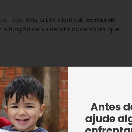
do Tocantins, a LBV distribuiu
cestas de
m situação de vulnerabilidade social que
Antes de
arou com inúmeros relatos de pessoas que
ajude al
s doações de pessoas como você, terão co
enfrentar