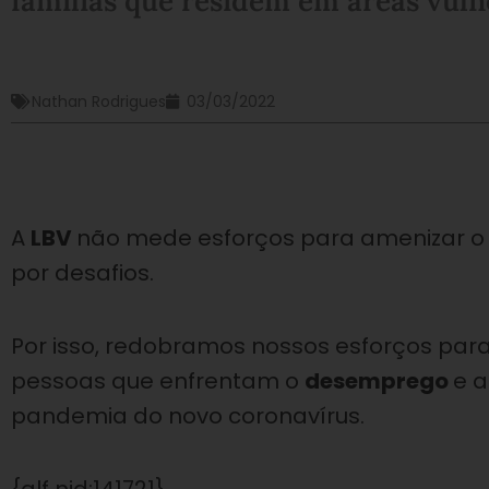
famílias que residem em áreas vuln
Nathan Rodrigues
03/03/2022
A
LBV
não mede esforços para amenizar o 
por desafios.
Por isso, redobramos nossos esforços para
pessoas que enfrentam o
desemprego
e 
pandemia do novo coronavírus.