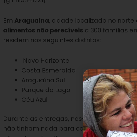
{glf nid:141721}
Em
Araguaína
, cidade localizado no norte 
alimentos não perecíveis
a 300 famílias e
residem nos seguintes distritos:
Novo Horizonte
Costa Esmeralda
Araguaína Sul
Parque do Lago
Céu Azul
Durante as entregas, nossa equipe se dep
não tinham nada para comer e, graças à