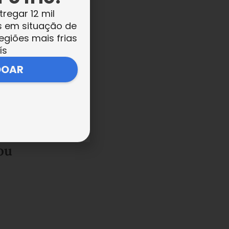
tregar 12 mil
s em situação de
egiões mais frias
ís
DOAR
 e
ou