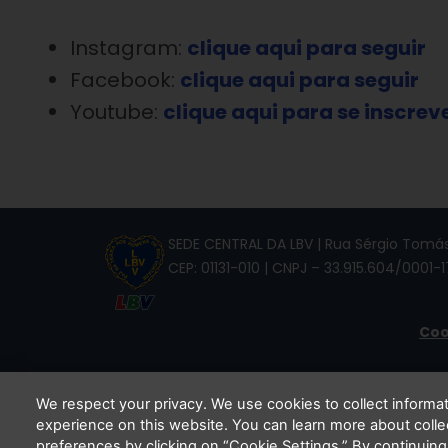
Instagram:
clique aqui para seguir
Facebook:
clique aqui para seguir
Youtube:
clique aqui para se inscrev
SEDE CENTRAL DA LBV | Rua Sérgio Tomás,
CEP: 01131-010 | CNPJ – 33.915.604/0001-1
Coo
We respect your privacy. We use cookies to collect inform
experience on this website. You can learn more about coll
Li e
preferences by clicking on “Cookie Settings.” By continuing