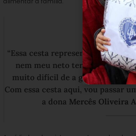
alimentar a família.
“Essa cesta representa muita cois
nem meu neto teríamos o que co
muito difícil de a gente sobreviv
Com essa cesta aqui, vou passar u
a dona
Mercês Oliveira A