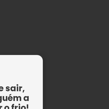
 sair,
guém a
mo
 o frio!