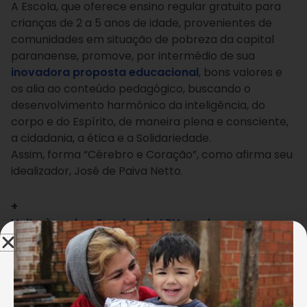
A Escola, que oferece ensino regular gratuito para
crianças de 2 a 5 anos de idade, provenientes de
comunidades em situação de pobreza da capital
paranaense, promove, por intermédio de sua
inovadora proposta educacional
, bons valores e
os alia ao conteúdo pedagógico, buscando o
desenvolvimento harmônico da inteligência, do
corpo e do Espírito, de maneira plena e consciente,
a cidadania, a ética e a Solidariedade.
Assim,
forma “Cérebro e Coração”, como afirma seu
idealizador, José de Paiva Netto.
+
Volta às aulas: Escolas da LBV recebem seus
alunos e apresentam novidades
Com o apoio da LBV, a mãe não garantiu apenas
uma educação de excelência para a filha, mas