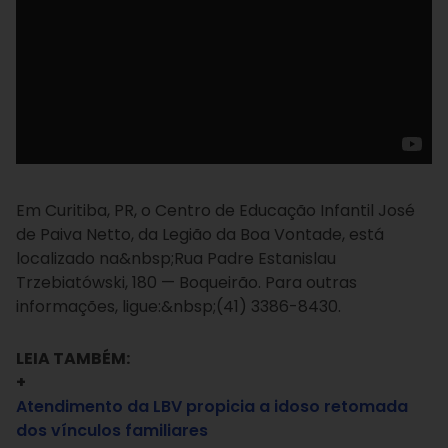
Em Curitiba, PR, o Centro de Educação Infantil José
de Paiva Netto, da Legião da Boa Vontade, está
localizado na&nbsp;Rua Padre Estanislau
Trzebiatówski, 180 — Boqueirão. Para outras
informações, ligue:&nbsp;(41) 3386-8430.
LEIA TAMBÉM:
+
Atendimento da LBV propicia a idoso retomada
dos vínculos familiares