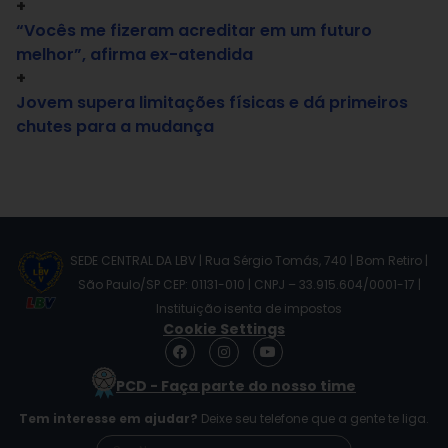
+
“Vocês me fizeram acreditar em um futuro
melhor”, afirma ex-atendida
+
Jovem supera limitações físicas e dá primeiros
chutes para a mudança
SEDE CENTRAL DA LBV | Rua Sérgio Tomás, 740 | Bom Retiro |
São Paulo/SP CEP: 01131-010 | CNPJ – 33.915.604/0001-17 |
Instituição isenta de impostos
Cookie Settings
F
I
Y
a
n
o
c
s
u
PCD - Faça parte do nosso time
e
t
t
b
a
u
Tem interesse em ajudar?
Deixe seu telefone que a gente te liga.
o
g
b
o
r
e