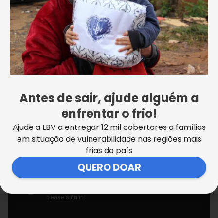
restabeleceu a confiança e recuperou a autoestima
para superar os obstáculos, livrando-se da
depressão e do vício das drogas. “Lá, nos sentimos
como gente, não como um farrapo ou uma pessoa
que não tem jeito, que não vai mudar nunca”,
afirma.
Acompanhe essa história emocionante
:
Antes de sair, ajude alguém a
enfrentar o frio!
Ajude a LBV a entregar 12 mil cobertores a famílias
em situação de vulnerabilidade nas regiões mais
frias do país
QUERO DOAR