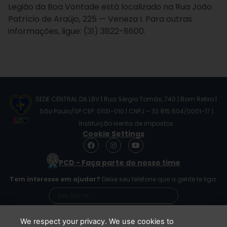
Legião da Boa Vontade está localizado na Rua João
Patrício de Araújo, 225 — Veneza I. Para outras
informações, ligue: (31) 3822-8600.
SEDE CENTRAL DA LBV | Rua Sérgio Tomás, 740 | Bom Retiro |
São Paulo/SP CEP: 01131-010 | CNPJ – 33.915.604/0001-17 |
Instituição isenta de impostos
Cookie Settings
F
I
Y
a
n
o
c
s
u
PCD - Faça parte do nosso time
e
t
t
b
a
u
Tem interesse em ajudar?
Deixe seu telefone que a gente te liga.
o
g
b
o
r
e
k
a
m
We respect your privacy. We use cookies to