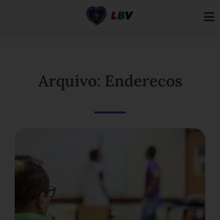
Ir
para
o
conteúdo
Arquivo: Enderecos