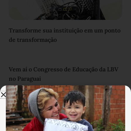
Transforme sua instituição em um ponto
de transformação
Vem aí o Congresso de Educação da LBV
no Paraguai
LBV aquece famílias com campanha de
inverno