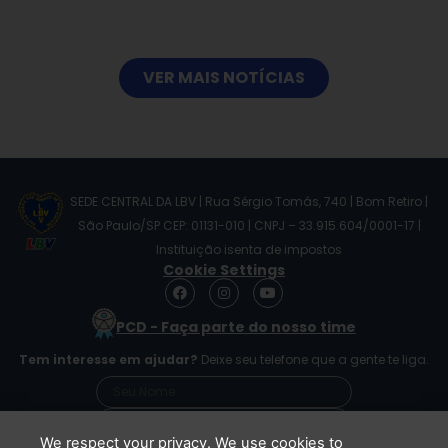
VER MAIS NOTÍCIAS
SEDE CENTRAL DA LBV | Rua Sérgio Tomás, 740 | Bom Retiro |
São Paulo/SP CEP: 01131-010 | CNPJ – 33.915.604/0001-17 |
Instituição isenta de impostos
Cookie Settings
F
I
Y
a
n
o
c
s
u
PCD - Faça parte do nosso time
e
t
t
b
a
u
Tem interesse em ajudar?
Deixe seu telefone que a gente te liga.
o
g
b
o
r
e
k
a
m
We respect your privacy. We use cookies to