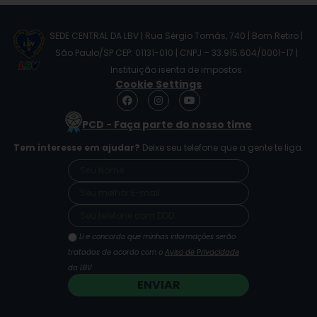
SEDE CENTRAL DA LBV | Rua Sérgio Tomás, 740 | Bom Retiro |
São Paulo/SP CEP: 01131-010 | CNPJ – 33.915.604/0001-17 |
Instituição isenta de impostos
Cookie Settings
F
I
Y
a
n
o
c
s
u
PCD - Faça parte do nosso time
e
t
t
b
a
u
Tem interesse em ajudar?
Deixe seu telefone que a gente te liga.
o
g
b
o
r
e
k
a
m
Li e concordo que minhas informações serão
tratadas de acordo com o
Aviso de Privacidade
da LBV
ENVIAR