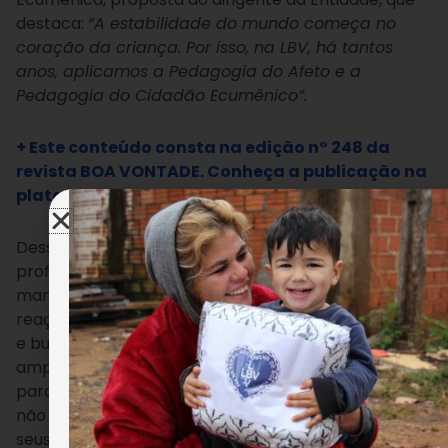
destaca:
“A estabilidade do mundo começa no
coração da criança. Por isso, na LBV, há tantos
anos, aplicamos a Pedagogia do Afeto e a
Pedagogia do Cidadão Ecumênico”.
+ Este conteúdo consta na edição n° 248 da
revista BOA VONTADE. Conheça a publicação na
plataforma ISSUU!
Desse modo, “a Pedagogia da LBV orienta os
profissionais de suas escolas de Educação Básica a
manter proximidade com os alunos, observando
reações (como apatia ou agressividade excessivas)
e buscando entender expressões e sentimentos,
amparando e acolhendo-os. É estarmos atentos
para identificar quando crianças e jovens podem
não estar sendo protegidos de forma ampla com
seus direitos”, explica a supervisora da Pedagogia do