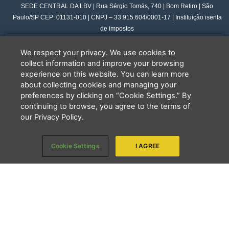
SEDE CENTRAL DA LBV | Rua Sérgio Tomás, 740 | Bom Retiro | São
Paulo/SP CEP: 01131-010 | CNPJ – 33.915.604/0001-17 | Instituição isenta
de impostos
Cookie Settings
Facebook
Instagram
Youtube
We respect your privacy. We use cookies to
collect information and improve your browsing
experience on this website. You can learn more
PCD - Faça parte do nosso time
about collecting cookies and managing your
preferences by clicking on “Cookie Settings.” By
continuing to browse, you agree to the terms of
Tem interesse em ajudar?
Deixe seu telefone que a gente te
our Privacy Policy.
liga.
Copyright 2024 - LBV - Legião da Boa Vontade. Todos os direitos reservados.
Cookie Settings
I AGREE
Quem somos
Apresentação
Nosso trabalho
LBV na ONU
LBV do Exterior
Transparência