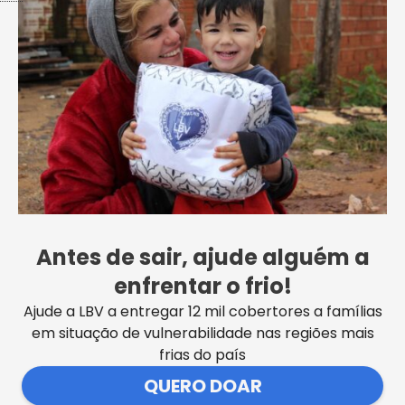
Presidente da LBV anuncia novas etapas
do trabalho na Instituição na capital
paulista
Antes de sair, ajude alguém a
VER MAIS NOTÍCIAS
enfrentar o frio!
Ajude a LBV a entregar 12 mil cobertores a famílias
em situação de vulnerabilidade nas regiões mais
frias do país
QUERO DOAR
SEDE CENTRAL DA LBV | Rua Sérgio Tomás, 740 | Bom Retiro |