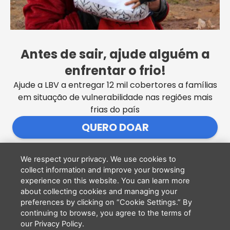
SEDE CENTRAL DA LBV | Rua Sérgio Tomás, 740 | Bom Retiro |
São Paulo/SP CEP: 01131-010 | CNPJ – 33.915.604/0001-17 |
Antes de sair, ajude alguém a
Instituição isenta de impostos
enfrentar o frio!
Cookie Settings
F
I
Y
Ajude a LBV a entregar 12 mil cobertores a famílias
a
n
o
c
s
u
em situação de vulnerabilidade nas regiões mais
PCD - Faça parte do nosso time
e
t
t
frias do país
b
a
u
Tem interesse em ajudar?
Deixe seu telefone que a gente te liga.
o
g
b
QUERO DOAR
o
r
e
k
a
m
We respect your privacy. We use cookies to
collect information and improve your browsing
experience on this website. You can learn more
Li e concordo que minhas informações serão
about collecting cookies and managing your
tratadas de acordo com o
Aviso de Privacidade
preferences by clicking on “Cookie Settings.” By
da LBV
continuing to browse, you agree to the terms of
ENVIAR
our Privacy Policy.