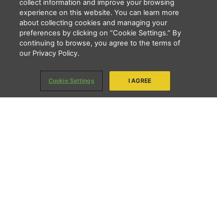
collect information and improve your browsing
experience on this website. You can learn more
a
k
e
about collecting cookies and managing your
preferences by clicking on “Cookie Settings.” By
m
r
continuing to browse, you agree to the terms of
our Privacy Policy.
Cookie Settings
I AGREE
Escreva seu melhor e-mail
e receba um relatório completo sobre
como a LBV investiu a sua doação em 2023!
E-mail
Enviar