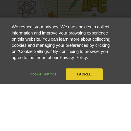
We respect your privacy. We use cookies to collect
information and improve your browsing experience
on this website. You can learn more about collecting
cookies and managing your preferences by clicking
on “Cookie Settings.” By continuing to browse, you
agree to the terms of our Privacy Policy.
Para quem está em busca de uma
Cookie Settings
I AGREE
recolocação no mercado, temos a Escola
Técnica com curso gratuito e com certificado
voltado para Rádio e TV.
Promovemos anualmente um Congresso
Internacional de Educação para compartilhar