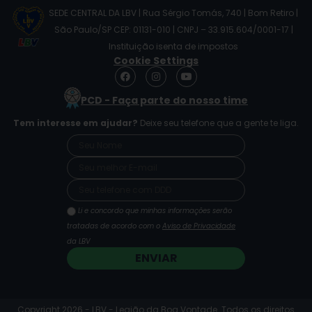
SEDE CENTRAL DA LBV | Rua Sérgio Tomás, 740 | Bom Retiro |
São Paulo/SP CEP: 01131-010 | CNPJ – 33.915.604/0001-17 |
Instituição isenta de impostos
Cookie Settings
F
I
Y
a
n
o
c
s
u
PCD - Faça parte do nosso time
e
t
t
b
a
u
Tem interesse em ajudar?
Deixe seu telefone que a gente te liga.
o
g
b
o
r
e
k
a
m
Li e concordo que minhas informações serão
tratadas de acordo com o
Aviso de Privacidade
da LBV
ENVIAR
Copyright 2026 - LBV - Legião da Boa Vontade. Todos os direitos