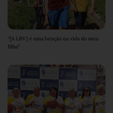
“[A LBV] é uma benção na vida do meu
filho”