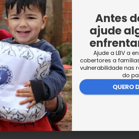
Antes de
ajude al
enfrentar
Ajude a LBV a en
cobertores a família
vulnerabilidade nas r
do pa
QUERO 
VER MAIS NOTÍCIAS