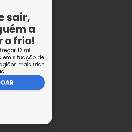
 sair,
guém a
 o frio!
tregar 12 mil
s em situação de
egiões mais frias
ís
DOAR