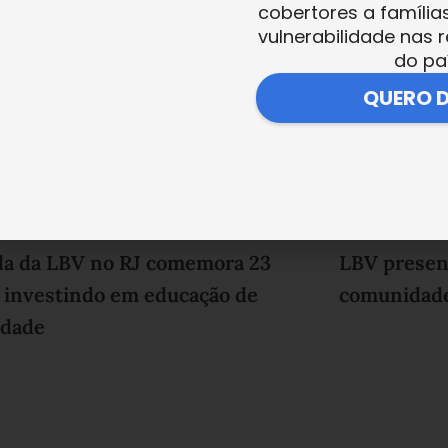
cobertores a família
vulnerabilidade nas r
do pa
QUERO 
la da LBV no RJ comemora 23
LBV present
 investindo em educação de
comunidade
idade