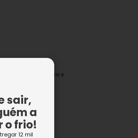
V é medalha de ouro e
a para o Brasileiro
 Judô
 sair,
guém a
 o frio!
tregar 12 mil