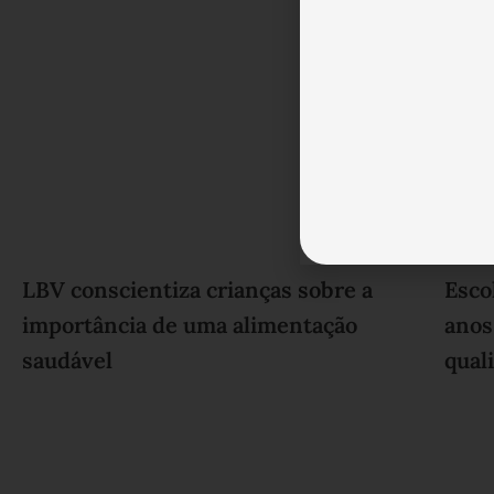
LBV conscientiza crianças sobre a
Esco
importância de uma alimentação
anos
saudável
qual