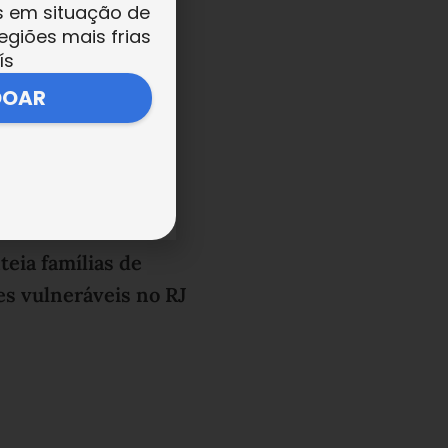
s em situação de
egiões mais frias
ís
DOAR
eia famílias de
s vulneráveis no RJ