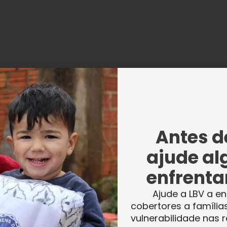
ival Folclórico da LBV explora
“Vocês me 
essões culturais do Nordeste
futuro melh
Antes de
ajude al
enfrentar
Ajude a LBV a en
cobertores a família
vulnerabilidade nas r