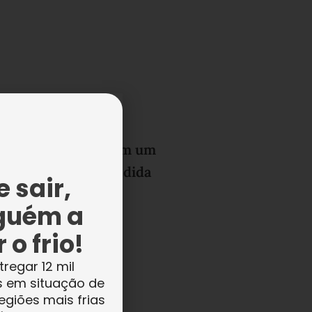
fizeram acreditar em um
or”, afirma ex-atendida
 sair,
guém a
 o frio!
tregar 12 mil
s em situação de
egiões mais frias