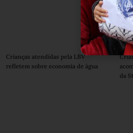
Crianças atendidas pela LBV
Cria
refletem sobre economia de água
acom
da S