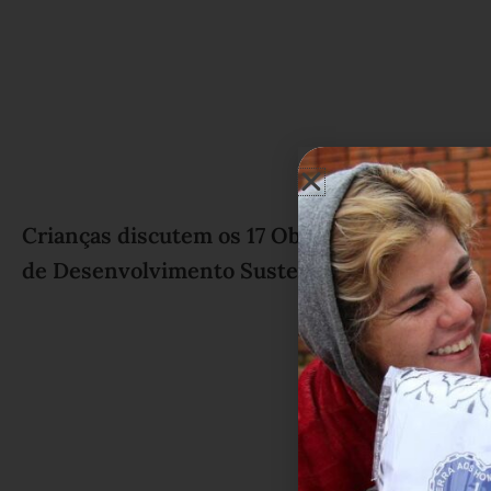
Crianças discutem os 17 Objetivos
Fest
de Desenvolvimento Sustentável
expr