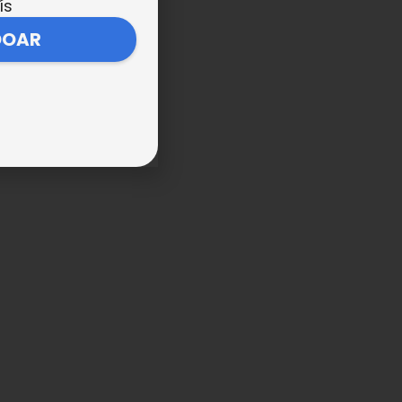
ís
DOAR