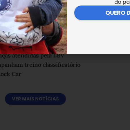
do pa
QUERO 
nças atendidas pela LBV
panham treino classificatório
tock Car
VER MAIS NOTÍCIAS