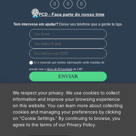
F
I
Y
a
n
o
c
s
u
PCD - Faça parte do nosso time
e
t
t
b
a
u
Tem interesse em ajudar?
Deixe seu telefone que a gente te liga.
o
g
b
o
r
e
k
a
m
Li e concordo que minhas informações serão tratadas de
acordo com o
Aviso de Privacidade
da LBV
ENVIAR
We respect your privacy. We use cookies to collect
information and improve your browsing experience
Copyright 2026 - LBV - Legião da Boa Vontade. Todos os direitos
reservados.
on this website. You can learn more about collecting
cookies and managing your preferences by clicking
on “Cookie Settings.” By continuing to browse, you
agree to the terms of our Privacy Policy.