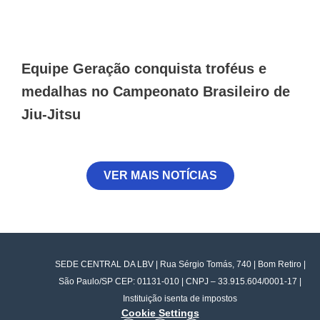
Equipe Geração conquista troféus e
medalhas no Campeonato Brasileiro de
Jiu-Jitsu
VER MAIS NOTÍCIAS
SEDE CENTRAL DA LBV | Rua Sérgio Tomás, 740 | Bom Retiro |
São Paulo/SP CEP: 01131-010 | CNPJ – 33.915.604/0001-17 |
Instituição isenta de impostos
Cookie Settings