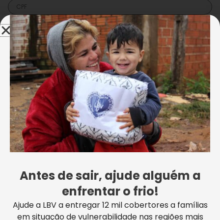
Sexo
Sua doação
Doação - Única
R$
1,00
Valor da Doação
R$
1,00
Antes de sair, ajude alguém a
enfrentar o frio!
PIX
Ajude a LBV a entregar 12 mil cobertores a famílias
Clique no botão e continue o pagamento na próxima página
em situação de vulnerabilidade nas regiões mais